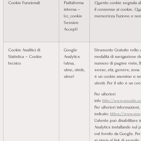
Cookie Funzionali
Piattaforma
Questo cookie segnala al
interna –
il consenso ai cookie. Qu
(cc_cookie
memorizza l’azione e non
Session
Accept)
Cookie Analitici di
Google
Strumento Gratuito volto a
Statistica – Cookie
Analytics
modalità di navigazione de
tecnico
(utma,
numero di pagine viste, B
utmc, utmb,
sesso, età, genere, zona
utmz)
è un cookie anonimo e non
utenti. Per il sito è un c
Per ulteriori
info
http://www.google.co
Per ulteriori informazioni, 
indicato:
https://www.goog
L’utente può disabilitare 
Analytics installando sul
out fornito da Google. Per 
si rinvia al link di seguito