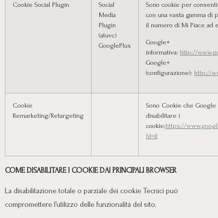
Cookie Social Plugin
Social
Sono cookie per consentire
Media
con una vasta gamma di p
Plugin
il numero di Mi Piace ad
(atuvc)
Google+
GooglePlus
informativa:
http://www.go
Google+
(configurazione):
http://w
Cookie
Sono Cookie che Google 
Remarketing/Retargeting
disabilitare i
cookie:
https://www.googl
hl=it
COME DISABILITARE I COOKIE DAI PRINCIPALI BROWSER
La disabilitazione totale o parziale dei cookie Tecnici può
compromettere l’utilizzo delle funzionalità del sito.