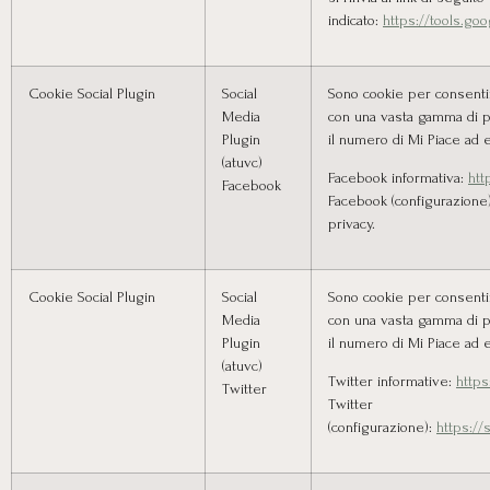
indicato:
https://tools.go
Cookie Social Plugin
Social
Sono cookie per consentire
Media
con una vasta gamma di p
Plugin
il numero di Mi Piace ad
(atuvc)
Facebook informativa:
htt
Facebook
Facebook (configurazione)
privacy.
Cookie Social Plugin
Social
Sono cookie per consentire
Media
con una vasta gamma di p
Plugin
il numero di Mi Piace ad
(atuvc)
Twitter informative:
https
Twitter
Twitter
(configurazione):
https://